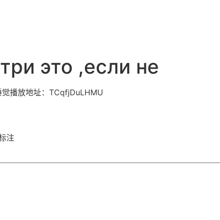
ри это ,если не
睡觉播放地址：TCqfjDuLHMU
标注